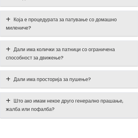
Која е процедурата за патување со домашно
милениче?
Дали има колички за патници со ограничена
способност за движење?
Дали има просторија за пушење?
Што ако имам некое друго генерално прашање,
жалба или пофалба?