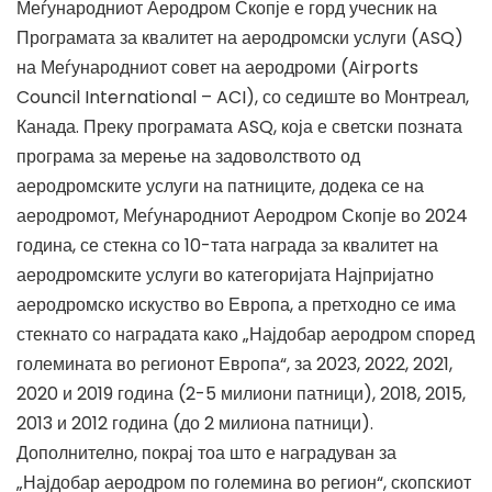
Меѓународниот Аеродром Скопје е горд учесник на
Програмата за квалитет на аеродромски услуги (ASQ)
на Меѓународниот совет на аеродроми (Airports
Council International – ACI), со седиште во Монтреал,
Канада. Преку програмата ASQ, која е светски позната
програма за мерење на задоволството од
аеродромските услуги на патниците, додека се на
аеродромот, Меѓународниот Аеродром Скопје во 2024
година, се стекна со 10-тата награда за квалитет на
аеродромските услуги во категоријата Најпријатно
аеродромско искуство во Европа, а претходно се има
стекнато со наградата како „Најдобар аеродром според
големината во регионот Европа“, за 2023, 2022, 2021,
2020 и 2019 година (2-5 милиони патници), 2018, 2015,
2013 и 2012 година (до 2 милиона патници).
Дополнително, покрај тоа што е наградуван за
„Најдобар аеродром по големина во регион“, скопскиот