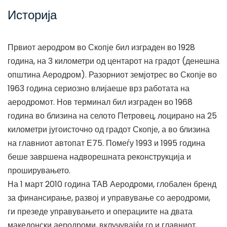
Историја
Првиот аеродром во Скопје бил изграден во 1928
година, на 3 километри од центарот на градот (денешна
општина Аеродром). Разорниот земјотрес во Скопје во
1963 година сериозно влијаеше врз работата на
аеродромот. Нов терминал бил изграден во 1968
година во близина на селото Петровец, лоцирано на 25
километри југоисточно од градот Скопје, а во близина
на главниот автопат Е75. Помеѓу 1993 и 1995 година
беше завршена надворешната реконструкција и
проширувањето.
На 1 март 2010 година ТАВ Аеродроми, глобален бренд
за финансирање, развој и управување со аеродроми,
ги презеде управувањето и операциите на двата
македонски аеродроми, вклучувајќи го и главниот,