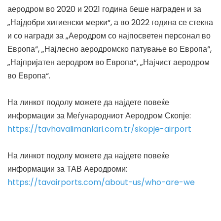
аеродром во 2020 и 2021 година беше награден и за
„Најдобри хигиенски мерки“, а во 2022 година се стекна
и со награди за „Аеродром со најпосветен персонал во
Европа“, „Најлесно аеродромско патување во Европа“,
„Најпријатен аеродром во Европа“, „Најчист аеродром
во Европа“.
На линкот подолу можете да најдете повеќе
информации за Меѓународниот Аеродром Скопје:
https://tavhavalimanlari.com.tr/skopje-airport
На линкот подолу можете да најдете повеќе
информации за ТАВ Аеродроми:
https://tavairports.com/about-us/who-are-we