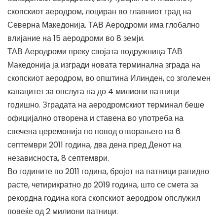
скопскиот аеродром, лоциран во главниот град на
Северна Македонија. ТАВ Аеродроми има глобално
влијание на 15 аеродроми во 8 земји.
ТАВ Аеродроми преку својата подружница ТАВ
Македонија ја изгради новата терминална зграда на
скопскиот аеродром, во општина Илинден, со зголемен
капацитет за опслуга на до 4 милиони патници
годишно. Зградата на аеродромскиот терминал беше
официјално отворена и ставена во употреба на
свечена церемонија по повод отворањето на 6
септември 2011 година, два дена пред Денот на
независноста, 8 септември.
Во годините по 2011 година, бројот на патници рапидно
расте, четирикратно до 2019 година, што се смета за
рекордна година кога скопскиот аеродром опслужил
повеќе од 2 милиони патници.