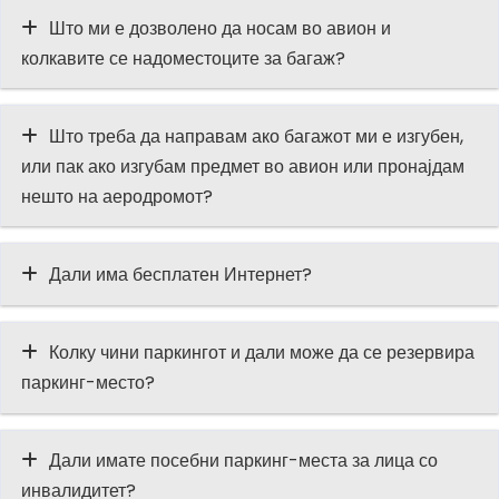
Што ми е дозволено да носам во авион и
колкавите се надоместоците за багаж?
Што треба да направам ако багажот ми е изгубен,
или пак ако изгубам предмет во авион или пронајдам
нешто на аеродромот?
Дали има бесплатен Интернет?
Колку чини паркингот и дали може да се резервира
паркинг-место?
Дали имате посебни паркинг-места за лица со
инвалидитет?