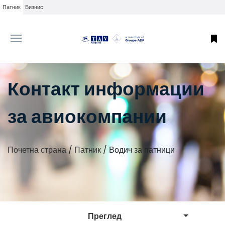
Патник
Бизнис
Контакт информации
за авиокомпании
Почетна страна
/
Патник
/
Водич за патници
Преглед