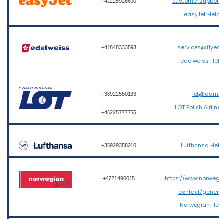
customer.suppo
+41225926600
easyJet Hel
services@flye
+41848333593
edelweiss He
lot@aam
+38922550133
LOT Polish Airli
+48225777755
Lufthansa He
+35929358210
https://www.norwe
+4721490015
contact/gener
Norwegian He