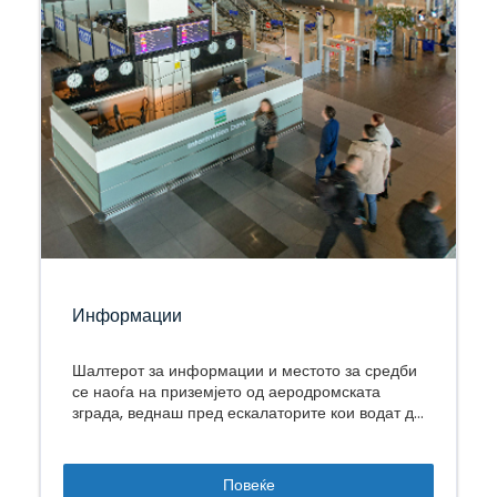
Информации
Шалтерот за информации и местото за средби
се наоѓа на приземјето од аеродромската
зграда, веднаш пред ескалаторите кои водат до
делот за заминувања.
Повеќе