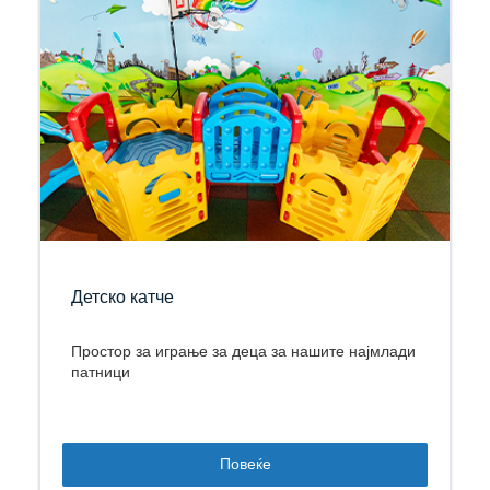
Детско катче
Простор за играње за деца за нашите најмлади
патници
Повеќе