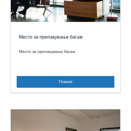
Место за препакување багаж
Место за препакување багаж
Повеќе