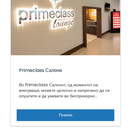
Primeclass Салони
Во Primeclass Салонот, од моментот на
влегување, можете целосно и непречено да се
опуштите и да уживате во беспрекорно
искуство што ви овозможува спокоен и мирен
престој пред вашиот лет.
Повеќе