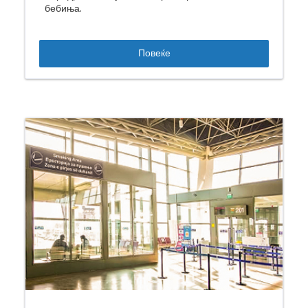
бебиња.
Повеќе