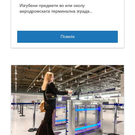
Изгубени предмети во или околу
аеродромската терминална зграда...
Повеќе