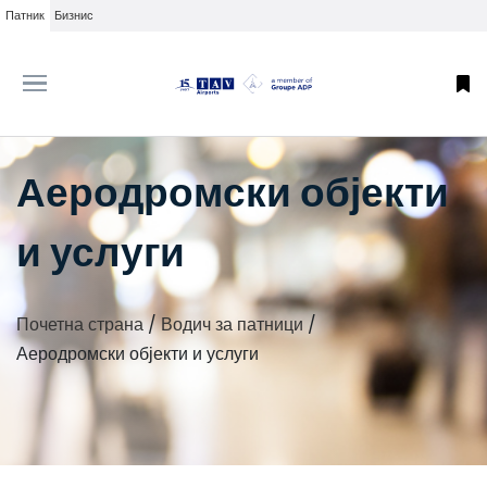
Патник
Бизнис
Аеродромски објекти
и услуги
Почетна страна
/
Водич за патници
/
Аеродромски објекти и услуги