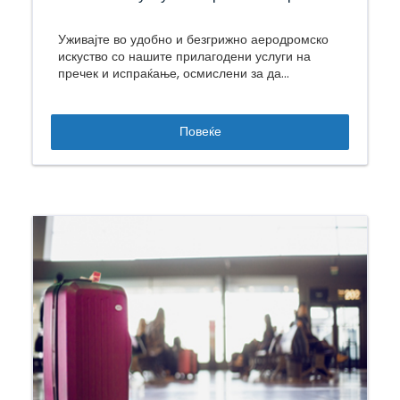
Уживајте во удобно и безгрижно аеродромско
искуство со нашите прилагодени услуги на
пречек и испраќање, осмислени за да
обезбедат патување без стрес.
Повеќе