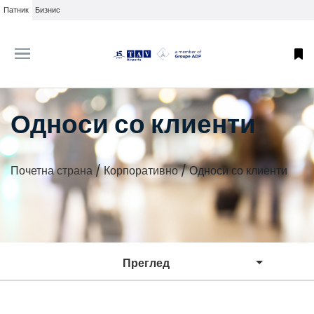
Патник
Бизнис
Односи со клиенти
Почетна страна
/
Корпоративно
/
Односи со клиенти
Преглед