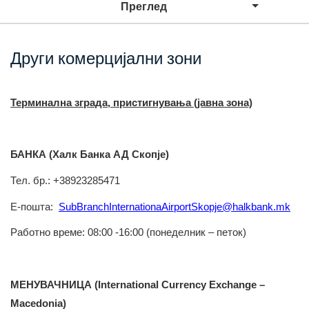
Преглед
Други комерцијални зони
Терминална
зграда
, пристигнувања (јавна зона)
БАНКА (
Халк
Банка АД
Скопје)
Тел.
бр.: +38923285471
Е-
пошта
:
SubBranchInternationaAirportSkopje@halkbank.mk
Работно
време: 08:00 -16:00 (понеделник – петок)
МЕНУВАЧНИЦА (International Currency Exchange –
Macedonia)