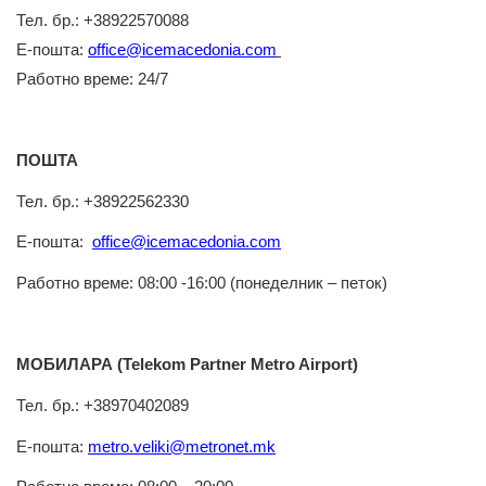
Тел
.
бр
.: +38922570088
Е
-
пошта
:
office@icemacedonia.com
Работно
време: 24/7
ПОШТА
Тел.
бр.: +38922562330
Е-
пошта
:
office@icemacedonia.com
Работно време: 08:00 -16:00 (понеделник – петок)
МОБИЛАРА (Telekom Partner Metro Airport)
Тел. бр.: +38970402089
Е-пошта:
metro.veliki@metronet.mk