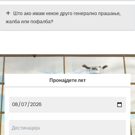
Што ако имам некое друго генерално прашање,
жалба или пофалба?
Пронајдете лет