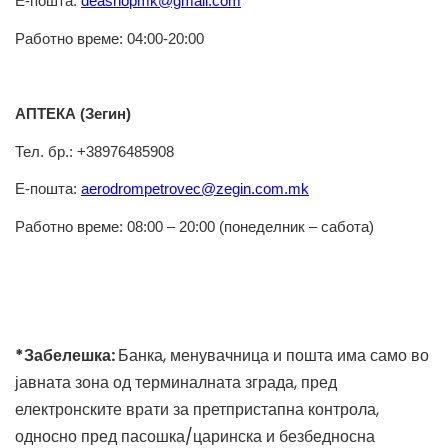
Е-
пошта
:
deashopmk@gmail.com
Работно
време
: 04:00-20:00
АПТЕКА (
Зегин)
Тел.
бр.: +38976485908
Е-
пошта
:
aerodrompetrovec@zegin.com.mk
Работно
време
: 08:00 – 20:00 (п
онеделник
– сабота)
*Забелешка:
Банка, менувачница и пошта има само во
јавната зона од терминалната зграда, пред
електронските врати за претпристапна контрола,
односно пред пасошка/царинска и безбедносна