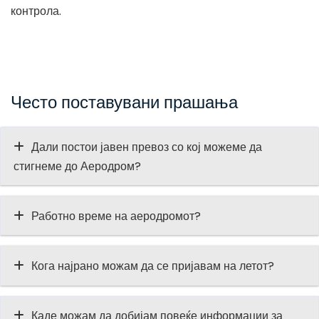
контрола.
Често поставувани прашања
Дали постои јавен превоз со кој можеме да
стигнеме до Аеродром?
Работно време на аеродромот?
Кога најрано можам да се пријавам на летот?
Каде можам да добијам повеќе информации за