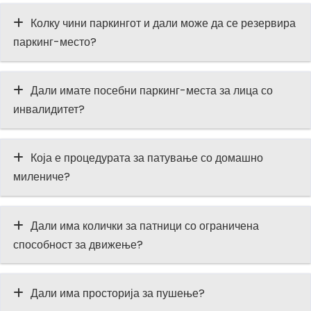
Колку чини паркингот и дали може да се резервира
паркинг-место?
Дали имате посебни паркинг-места за лица со
инвалидитет?
Која е процедурата за патување со домашно
милениче?
Дали има колички за патници со ограничена
способност за движење?
Дали има просторија за пушење?