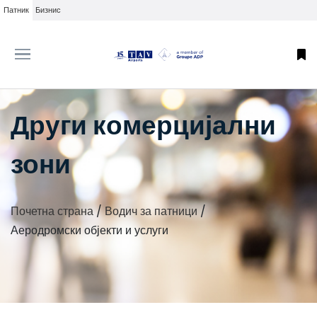
Патник
Бизнис
Други комерцијални
зони
Почетна страна
/
Водич за патници
/
Аеродромски објекти и услуги