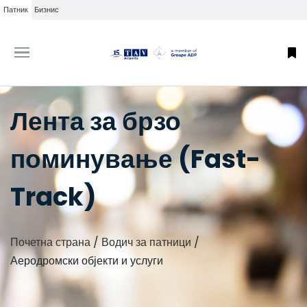
Патник
Бизнис
Лента за брзо
поминување (Fast-
Track)
Почетна страна
/
Водич за патници
/
Аеродромски објекти и услуги